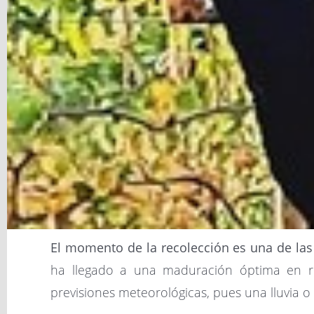
El momento de la recolección es una de las
ha llegado a una maduración óptima en re
previsiones meteorológicas, pues una lluvia 