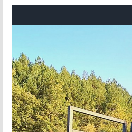
Ver
imagen
más
grande