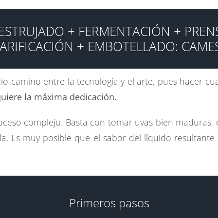
 ESTRUJADO + FERMENTACIÓN + PRENS
ARIFICACIÓN + EMBOTELLADO: CAME
 camino entre la tecnología y el arte, pues hacer cua
quiere la máxima dedicación.
roceso complejo. Basta con tomar uvas bien maduras, e
la. Es muy posible que el sabor del líquido resultant
Primeros pasos