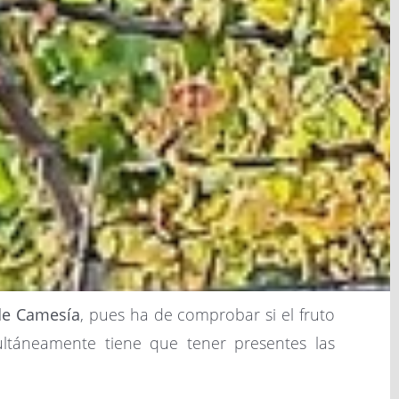
 de Camesía
, pues ha de comprobar si el fruto
ltáneamente tiene que tener presentes las