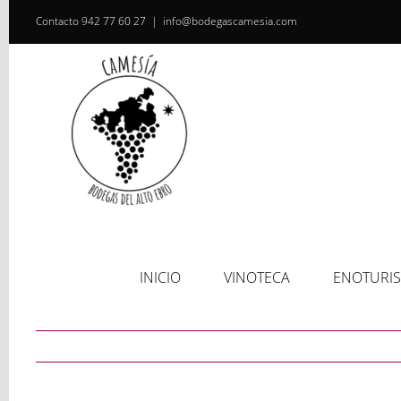
Saltar
Contacto
942 77 60 27
|
info@bodegascamesia.com
al
contenido
INICIO
VINOTECA
ENOTURI